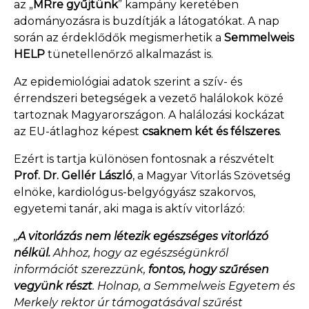
az „
MRre gyűjtünk
” kampány keretében
adományozásra is buzdítják a látogatókat. A nap
során az érdeklődők megismerhetik a
Semmelweis
HELP
tünetellenőrző alkalmazást is.
Az epidemiológiai adatok szerint a szív- és
érrendszeri betegségek a vezető halálokok közé
tartoznak Magyarországon. A halálozási kockázat
az EU-átlaghoz képest
csaknem két és félszeres
.
Ezért is tartja különösen fontosnak a részvételt
Prof. Dr. Gellér László
, a Magyar Vitorlás Szövetség
elnöke, kardiológus-belgyógyász szakorvos,
egyetemi tanár, aki maga is aktív vitorlázó:
„
A vitorlázás nem létezik egészséges vitorlázó
nélkül.
Ahhoz, hogy az egészségünkről
információt szerezzünk,
fontos, hogy szűrésen
vegyünk részt
. Holnap, a Semmelweis Egyetem és
Merkely rektor úr támogatásával szűrést