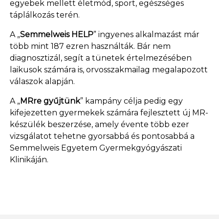
egyebek mellett életmód, sport, egészséges
táplálkozás terén.
A „
Semmelweis HELP
” ingyenes alkalmazást már
több mint 187 ezren használták. Bár nem
diagnosztizál, segít a tünetek értelmezésében
laikusok számára is, orvosszakmailag megalapozott
válaszok alapján.
A „
MRre gyűjtünk
” kampány célja pedig egy
kifejezetten gyermekek számára fejlesztett új MR-
készülék beszerzése, amely évente több ezer
vizsgálatot tehetne gyorsabbá és pontosabbá a
Semmelweis Egyetem Gyermekgyógyászati
Klinikáján.