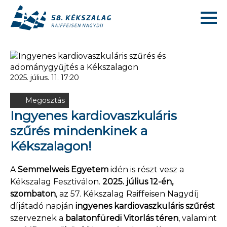
2025. július. 11. 17:20
Megosztás
Ingyenes kardiovaszkuláris
szűrés mindenkinek a
Kékszalagon!
A
Semmelweis Egyetem
idén is részt vesz a
Kékszalag Fesztiválon.
2025. július 12-én,
szombaton
, az 57. Kékszalag Raiffeisen Nagydíj
díjátadó napján
ingyenes kardiovaszkuláris szűrést
szerveznek a
balatonfüredi Vitorlás téren
, valamint