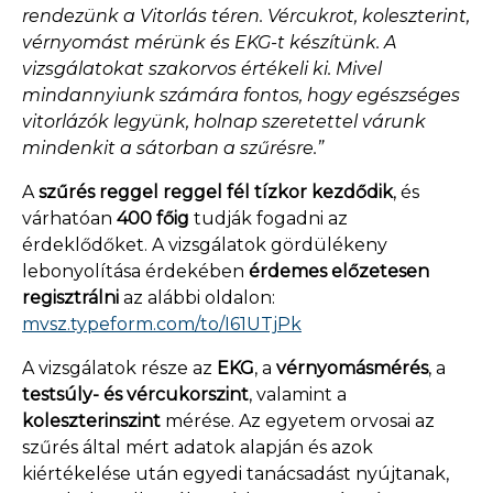
rendezünk a Vitorlás téren. Vércukrot, koleszterint,
vérnyomást mérünk és EKG-t készítünk. A
vizsgálatokat szakorvos értékeli ki. Mivel
mindannyiunk számára fontos, hogy egészséges
vitorlázók legyünk, holnap szeretettel várunk
mindenkit a sátorban a szűrésre.”
A
szűrés reggel
reggel fél tíz
kor kezdődik
, és
várhatóan
400 főig
tudják fogadni az
érdeklődőket. A vizsgálatok gördülékeny
lebonyolítása érdekében
érdemes előzetesen
regisztrálni
az alábbi oldalon:
mvsz.typeform.com/to/I61UTjPk
A vizsgálatok része az
EKG
, a
vérnyomásmérés
, a
testsúly- és vércukorszint
, valamint a
koleszterinszint
mérése. Az egyetem orvosai az
szűrés által mért adatok alapján és azok
kiértékelése után egyedi tanácsadást nyújtanak,