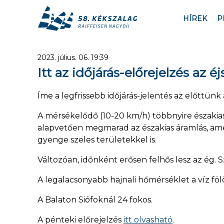
HÍREK
P
2023. július. 06. 19:39
Itt az időjárás-előrejelzés az é
Íme a legfrissebb időjárás-jelentés az előttünk
A mérsékelődő (10-20 km/h) többnyire északias 
alapvetően megmarad az északias áramlás, amel
gyenge szeles területekkel is.
Változóan, időnként erősen felhős lesz az ég.
A legalacsonyabb hajnali hőmérséklet a víz fölö
A Balaton Siófoknál 24 fokos.
A pénteki előrejelzés
itt olvasható
.