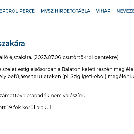
ERCRŐL PERCE
MVSZ HIRDETŐTÁBLA
VIHAR
NEVEZ
jszakára
 álló éjszakára. (2023.07.06. csütörtökről péntekre)
szelet estig elsősorban a Balaton keleti részén még élé
y befújásos területeken (pl. Szigligeti-öböl) megélénk
 Számottevő csapadék nem valószínű.
tt 19 fok körül alakul.