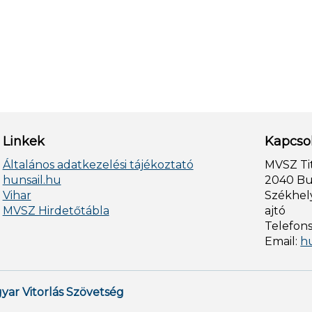
Linkek
Kapcso
Általános adatkezelési tájékoztató
MVSZ Ti
hunsail.hu
2040 Bud
Vihar
Székhely
MVSZ Hirdetőtábla
ajtó
Telefon
Email:
h
yar Vitorlás Szövetség