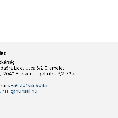
lat
tkárság
aörs, Liget utca 3/2. 3. emelet.
: 2040 Budaörs, Liget utca 3/2. 32-es
szám:
+36-30/755-9083
unsail@hunsail.hu