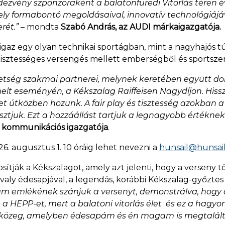
ndezvény szponzoraként a balatonfüredi Vitorlás téren 
mely formabontó megoldásaival, innovatív technológiájá
rét.”
– mondta
Szabó András, az AUDI márkaigazgatója.
 igaz egy olyan technikai sportágban, mint a nagyhajós tú
tisztességes versengés mellett emberségből és sportszer
etség szakmai partnerei, melynek keretében együtt do
melt eseményén, a Kékszalag Raiffeisen Nagydíjon. His
ket útközben hozunk. A fair play és tisztesség azokban
ztjuk. Ezt a hozzáállást tartjuk a legnagyobb értéknek 
s kommunikációs igazgatója
.
26. augusztus 1. 10 óráig lehet nevezni a
hunsail@hunsai
tják a Kékszalagot, amely azt jelenti, hogy a verseny tö
tavaly édesapjával, a legendás, korábbi Kékszalag-győzte
m emlékének szánjuk a versenyt, demonstrálva, hogy a 
bb a HEPP-et, mert a balatoni vitorlás élet és ez a h
ias közeg, amelyben édesapám és én magam is megtalál