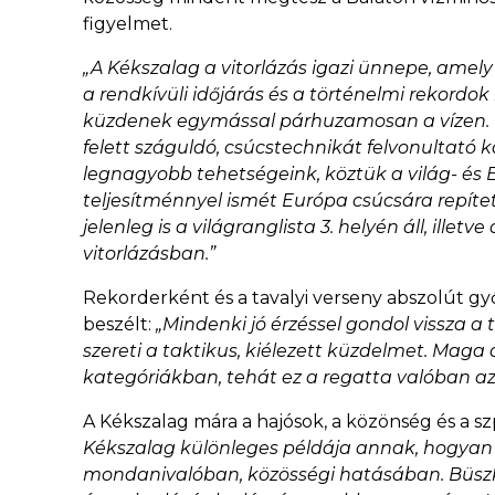
figyelmet.
„A Kékszalag a vitorlázás igazi ünnepe, amel
a rendkívüli időjárás és a történelmi rekordo
küzdenek egymással párhuzamosan a vízen. Cs
felett száguldó, csúcstechnikát felvonultató k
legnagyobb tehetségeink, köztük a világ- és E
teljesítménnyel ismét Európa csúcsára repített
jelenleg is a világranglista 3. helyén áll, ill
vitorlázásban.”
Rekorderként és a tavalyi verseny abszolút g
beszélt:
„Mindenki jó érzéssel gondol vissza a 
szereti a taktikus, kiélezett küzdelmet. Ma
kategóriákban, tehát ez a regatta valóban a
A Kékszalag mára a hajósok, a közönség és a sz
Kékszalag különleges példája annak, hogyan 
mondanivalóban, közösségi hatásában. Büszk