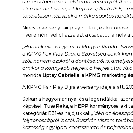
a másodpercekért folytatott versenyről. A re
idén kiemelt szerepet kap az új Audi RS 5, a
tökéletesen képviseli a márka sportos karakte
Nincs jó verseny fair play nélkül, ez különösen
nyereménnyel díjazza azt a csapatot, amely a 
„Hatodik éve vagyunk a Magyar Vitorlás Szöv
a KPMG Fair Play Díjat a Szövetség egyik kie
szól, hanem azokról a döntésekről is, amelye
amikor a könnyebb helyett a helyes utat válas
mondta
Liptay Gabriella, a KPMG marketing é
A KPMG Fair Play Díjra a verseny ideje alatt, 20
Sokan a hagyománnyal és a legendákkal azonosí
képviseli
Tuss Réka, a HEPP kormányosa
, aki 
kategóriát B31-es hajójukkal:
„Idén az édesapá
folytonosságról is szól. Büszkén viszem tová
közösség egy igazi, sportszerető és bajtárs