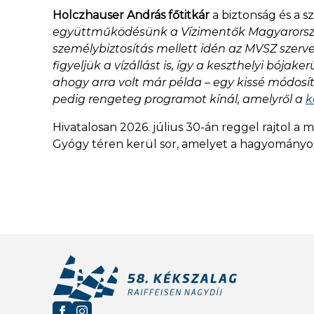
Holczhauser András főtitkár
a biztonság és a s
együttműködésünk a Vízimentők Magyarország
személybiztosítás mellett idén az MVSZ szer
figyeljük a vízállást is, így a keszthelyi bója
ahogy arra volt már példa – egy kissé módosít
pedig rengeteg programot kínál, amelyről a
k
Hivatalosan 2026. július 30-án reggel rajtol a 
Gyógy téren kerül sor, amelyet a hagyományos ut