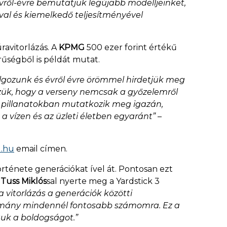
évről-évre bemutatjuk legújabb modelljeinket,
val és kiemelkedő teljesítményével
ravitorlázás. A
KPMG
500 ezer forint értékű
űségből is példát mutat.
lgozunk és évről évre örömmel hirdetjük meg
szük, hogy a verseny nemcsak a győzelemről
 a pillanatokban mutatkozik meg igazán,
a vízen és az üzleti életben egyaránt”
–
l.hu
email címen.
rténete generációkat ível át. Pontosan ezt
s
Tuss Miklós
sal nyerte meg a Yardstick 3
vitorlázás a generációk közötti
agyomány mindennél fontosabb számomra. Ez a
tuk a boldogságot.”