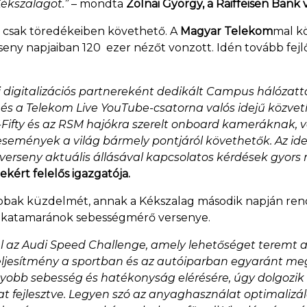
Kékszalagot.”
– mondta
Zolnai György, a Raiffeisen Bank 
ól csak töredékeiben követhető. A
Magyar Telekom
mal k
seny napjaiban 120 ezer nézőt vonzott. Idén tovább fejlő
ai digitalizációs partnereként dedikált Campus hálózat
 és a Telekom Live YouTube-csatorna valós idejű közvet
Fifty és az RSM hajókra szerelt onboard kameráknak, va
emények a világ bármely pontjáról követhetők. Az idei
 a verseny aktuális állásával kapcsolatos kérdések gyo
kért felelős igazgatója.
rsabbak küzdelmét, annak a Kékszalag második napján re
ó a katamaránok sebességmérő versenye.
 az Audi Speed Challenge, amely lehetőséget teremt 
 teljesítmény a sportban és az autóiparban egyaránt m
gyobb sebesség és hatékonyság elérésére, úgy dolgozik az
 fejlesztve. Legyen szó az anyaghasználat optimalizá