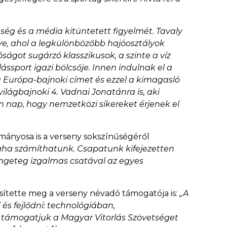
ség és a média kitüntetett figyelmét. Tavaly
nye, ahol a legkülönbözőbb hajóosztályok
got sugárzó klasszikusok, a szinte a víz
ássport igazi bölcsője. Innen indulnak el a
ra Európa-bajnoki címet és ezzel a kimagasló
világbajnoki 4. Vadnai Jonatánra is, aki
den nap, hogy nemzetközi sikereket érjenek el
ányosa is a verseny sokszínűségéről
aligha számíthatunk. Csapatunk kifejezetten
engeteg izgalmas csatával az egyes
ősítette meg a verseny névadó támogatója is:
„A
s fejlődni: technológiában,
támogatjuk a Magyar Vitorlás Szövetséget