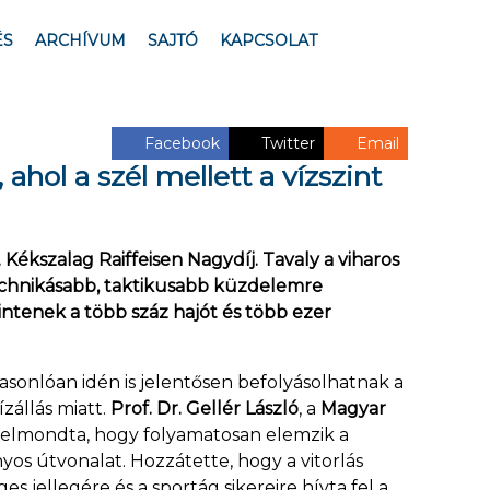
ÉS
ARCHÍVUM
SAJTÓ
KAPCSOLAT
Facebook
Twitter
Email
ahol a szél mellett a vízszint
Kékszalag Raiffeisen Nagydíj. Tavaly a viharos
technikásabb, taktikusabb küzdelemre
intenek a több száz hajót és több ezer
asonlóan idén is jelentősen befolyásolhatnak a
zállás miatt.
Prof. Dr. Gellér László
, a
Magyar
 elmondta, hogy folyamatosan elemzik a
yos útvonalat. Hozzátette, hogy a vitorlás
jellegére és a sportág sikereire hívta fel a