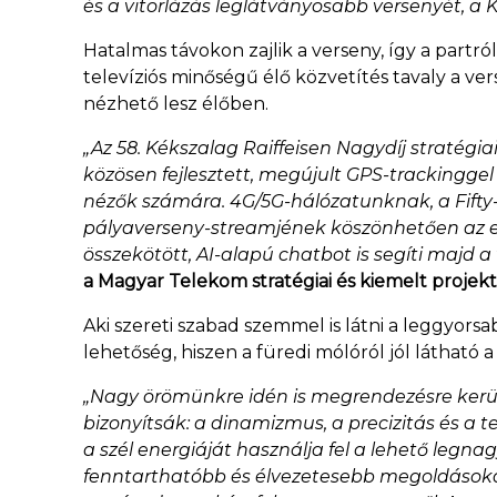
és a vitorlázás leglátványosabb versenyét, a 
Hatalmas távokon zajlik a verseny, így a partr
televíziós minőségű élő közvetítés tavaly a ver
nézhető lesz élőben.
„Az 58. Kékszalag Raiffeisen Nagydíj stratégi
közösen fejlesztett, megújult GPS-trackinggel
nézők számára. 4G/5G-hálózatunknak, a Fifty-
pályaverseny-streamjének köszönhetően az es
összekötött, AI-alapú chatbot is segíti majd
a Magyar Telekom stratégiai és kiemelt projekte
Aki szereti szabad szemmel is látni a leggyo
lehetőség, hiszen a füredi mólóról jól láthat
„Nagy örömünkre idén is megrendezésre kerül
bizonyítsák: a dinamizmus, a precizitás és a
a szél energiáját használja fel a lehető legna
fenntarthatóbb és élvezetesebb megoldásokat