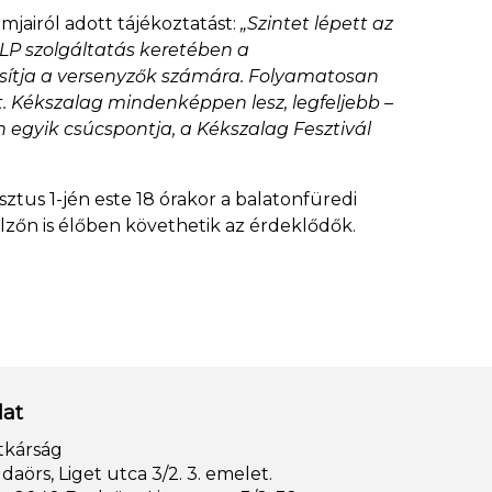
amjairól adott tájékoztatást:
„Szintet lépett az
P szolgáltatás keretében a
osítja a versenyzők számára. Folyamatosan
ést. Kékszalag mindenképpen lesz, legfeljebb –
n egyik csúcspontja, a Kékszalag Fesztivál
sztus 1-jén este 18 órakor a balatonfüredi
jelzőn is élőben követhetik az érdeklődők.
lat
tkárság
aörs, Liget utca 3/2. 3. emelet.