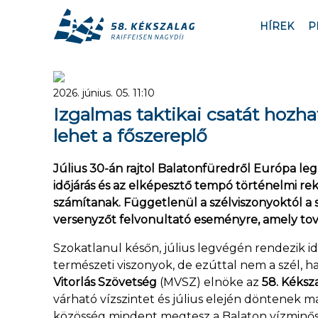
HÍREK
P
2026. június. 05. 11:10
Izgalmas taktikai csatát hozhat
lehet a főszereplő
Július 30-án rajtol Balatonfüredről Európa leg
időjárás és az elképesztő tempó történelmi r
számítanak. Függetlenül a szélviszonyoktól a s
versenyzőt felvonultató eseményre, amely tov
Szokatlanul későn, július legvégén rendezik id
természeti viszonyok, de ezúttal nem a szél, ha
Vitorlás Szövetség
(MVSZ) elnöke az
58. Kéksz
várható vízszintet és július elején döntenek m
közösség mindent megtesz a Balaton vízminőség