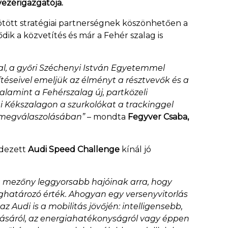
vezérigazgatója.
ötött stratégiai partnerségnek köszönhetően a
dik a közvetítés és már a Fehér szalag is
tal, a győri Széchenyi István Egyetemmel
ítéseivel emeljük az élményt a résztvevők és a
lamint a Fehérszalag új, partközeli
 Kékszalagon a szurkolókat a trackinggel
rs megválaszolásában”
– mondta
Fegyver Csaba,
ndezett
Audi Speed Challenge
kínál jó
a mezőny leggyorsabb hajóinak arra, hogy
eghatározó érték. Ahogyan egy versenyvitorlás
 Audi is a mobilitás jövőjén: intelligensebb,
lásáról, az energiahatékonyságról vagy éppen