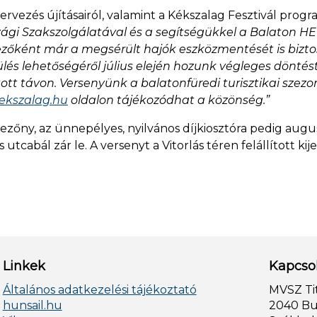
zervezés újításairól, valamint a Kékszalag Fesztivál progr
i Szakszolgálatával és a segítségükkel a Balaton HEL
vezőként már a megsérült hajók eszközmentését is bizt
kerülés lehetőségéről július elején hozunk végleges dönt
ott távon. Versenyünk a balatonfüredi turisztikai szezo
ekszalag.hu
oldalon tájékozódhat a közönség.”
mezőny, az ünnepélyes, nyilvános díjkiosztóra pedig augu
cabál zár le. A versenyt a Vitorlás téren felállított ki
Linkek
Kapcso
Általános adatkezelési tájékoztató
MVSZ Ti
hunsail.hu
2040 Bud