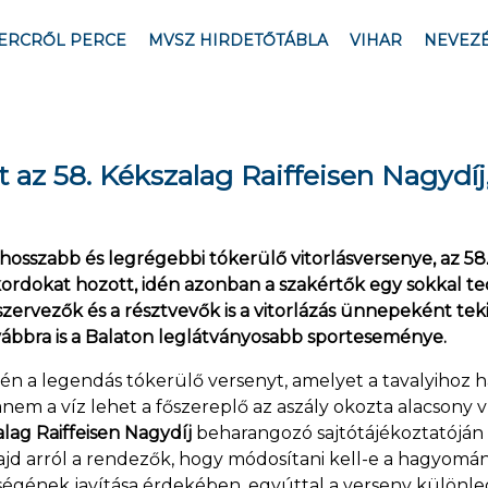
ERCRŐL PERCE
MVSZ HIRDETŐTÁBLA
VIHAR
NEVEZ
 az 58. Kékszalag Raiffeisen Nagydíj, 
hosszabb és legrégebbi tókerülő vitorlásversenye, az 58. 
ekordokat hozott, idén azonban a szakértők egy sokkal 
zervezők és a résztvevők is a vitorlázás ünnepeként tek
ábbra is a Balaton leglátványosabb sporteseménye.
én a legendás tókerülő versenyt, amelyet a tavalyihoz h
nem a víz lehet a főszereplő az aszály okozta alacsony ví
alag Raiffeisen Nagydíj
beharangozó sajtótájékoztatóján
ajd arról a rendezők, hogy módosítani kell-e a hagyomán
ének javítása érdekében, egyúttal a verseny különleges 