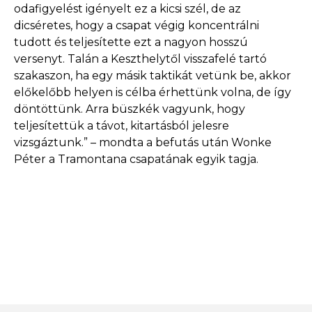
odafigyelést igényelt ez a kicsi szél, de az
dicséretes, hogy a csapat végig koncentrálni
tudott és teljesítette ezt a nagyon hosszú
versenyt. Talán a Keszthelytől visszafelé tartó
szakaszon, ha egy másik taktikát vetünk be, akkor
előkelőbb helyen is célba érhettünk volna, de így
döntöttünk. Arra büszkék vagyunk, hogy
teljesítettük a távot, kitartásból jelesre
vizsgáztunk.” – mondta a befutás után Wonke
Péter a Tramontana csapatának egyik tagja.