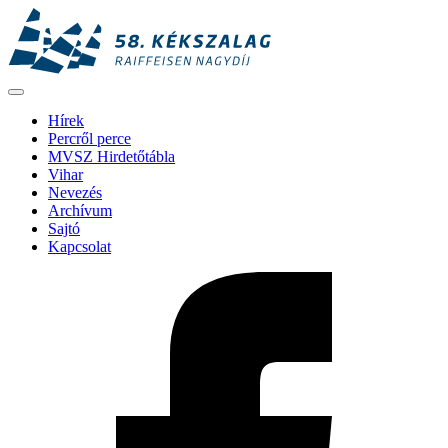
Hírek
Percről perce
MVSZ Hirdetőtábla
Vihar
Nevezés
Archívum
Sajtó
Kapcsolat