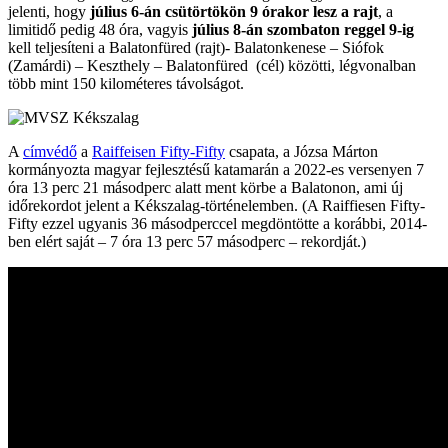
jelenti, hogy
július 6-án csütörtökön 9 órakor lesz a rajt
, a
limitidő pedig 48 óra, vagyis
július 8-án szombaton reggel 9-ig
kell teljesíteni a Balatonfüred (rajt)- Balatonkenese – Siófok
(Zamárdi) – Keszthely – Balatonfüred (cél) közötti, légvonalban
több mint 150 kilométeres távolságot.
A
címvédő
a
Raiffeisen Fifty-Fifty
csapata, a Józsa Márton
kormányozta magyar fejlesztésű katamarán a 2022-es versenyen 7
óra 13 perc 21 másodperc alatt ment körbe a Balatonon, ami új
időrekordot jelent a Kékszalag-történelemben. (A Raiffiesen Fifty-
Fifty ezzel ugyanis 36 másodperccel megdöntötte a korábbi, 2014-
ben elért saját – 7 óra 13 perc 57 másodperc – rekordját.)