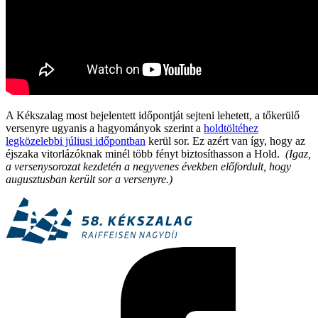
A Kékszalag most bejelentett időpontját sejteni lehetett, a tőkerülő
versenyre ugyanis a hagyományok szerint a
holdtöltéhez
legközelebbi júliusi időpontban
kerül sor. Ez azért van így, hogy az
éjszaka vitorlázóknak minél több fényt biztosíthasson a Hold.
(Igaz,
a versenysorozat kezdetén a negyvenes években előfordult, hogy
augusztusban került sor a versenyre.)