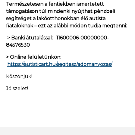
Természetesen a fentiekben ismertetett
támogatáson túl mindenki nyújthat pénzbeli
segítséget a lakóotthonokban élő autista
fiataloknak – ezt az alábbi módon tudja megtenni:
> Banki átutalással: 11600006-00000000-
84576530
> Online felületünkön:
https://autisticart.hu/segitesz/adomanyozas/
Köszönjük!
Jó szelet!