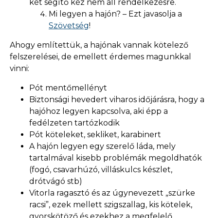
két segítő kéz nem áll rendelkezésre.
Mi legyen a hajón? – Ezt javasolja a
Szövetség
!
Ahogy említettük, a hajónak vannak kötelező
felszerelései, de emellett érdemes magunkkal
vinni:
Pót mentőmellényt
Biztonsági hevedert viharos időjárásra, hogy a
hajóhoz legyen kapcsolva, aki épp a
fedélzeten tartózkodik
Pót köteleket, sekliket, karabinert
A hajón legyen egy szerelő láda, mely
tartalmával kisebb problémák megoldhatók
(fogó, csavarhúzó, villáskulcs készlet,
drótvágó stb)
Vitorla ragasztó és az úgynevezett „szürke
racsi”, ezek mellett szigszallag, kis kötelek,
gyorskötöző és ezekhez a megfelelő