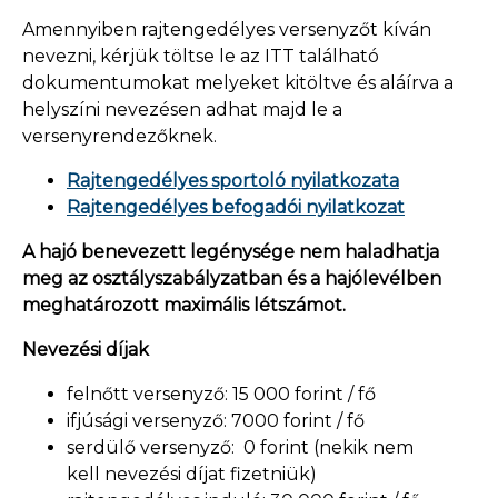
Amennyiben rajtengedélyes versenyzőt kíván
nevezni, kérjük töltse le az ITT található
dokumentumokat melyeket kitöltve és aláírva a
helyszíni nevezésen adhat majd le a
versenyrendezőknek.
Rajtengedélyes sportoló nyilatkozata
Rajtengedélyes befogadói nyilatkozat
A hajó benevezett legénysége nem haladhatja
meg az osztályszabályzatban és a hajólevélben
meghatározott maximális létszámot.
Nevezési díjak
felnőtt versenyző: 15 000 forint / fő
ifjúsági versenyző: 7000 forint / fő
serdülő versenyző: 0 forint (nekik nem
kell nevezési díjat fizetniük)