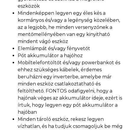
eszközök
Mindenképpen legyen egy éles kés a
kormányos és/vagy a legénység közelében,
az a legjobb, he minden versenyzőnek a
mentőmellényében van egy kinyitható
mindent vágó eszköz
Elemlámpát és/vagy fényvetőt
Pót akkumulátor a hajóhoz
Mobiltelefontöltőt és/vagy powerbankot és
ehhez szükséges kábelek, érdemes
beruházni egy inverterbe, amelybe már
minden eszköz csatlakoztatható és
feltölthető. FONTOS odafigyelni, hogy a
hajónak véges az akkumulátor ideje, ezért is
írtuk, hogy legyen egy pót akkumulátor a
hajóban
Minden tároló eszköz, rekesz legyen
vízhatlan, és ha tudjuk csomagoljuk be még