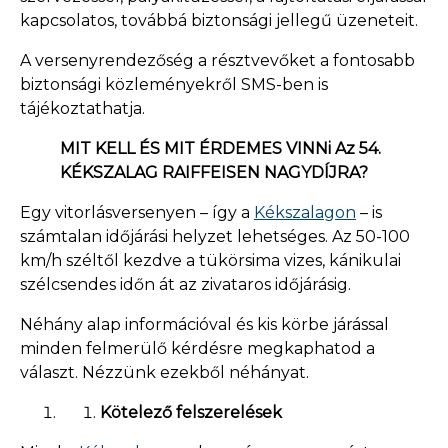
kapcsolatos, továbbá biztonsági jellegű üzeneteit.
A versenyrendezőség a résztvevőket a fontosabb
biztonsági közleményekről SMS-ben is
tájékoztathatja.
MIT KELL ÉS MIT ÉRDEMES VINNi Az 54.
KÉKSZALAG RAIFFEISEN NAGYDÍJRA?
Egy vitorlásversenyen – így a
Kékszalagon
– is
számtalan időjárási helyzet lehetséges. Az 50-100
km/h széltől kezdve a tükörsima vizes, kánikulai
szélcsendes időn át az zivataros időjárásig.
Néhány alap információval és kis körbe járással
minden felmerülő kérdésre megkaphatod a
választ. Nézzünk ezekből néhányat.
Kötelező felszerelések