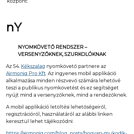
központ:
nY
NYOMKÖVETŐ RENDSZER –
VERSENYZŐKNEK, SZURKOLÓKNAK
Az 54.
Kékszalag
nyomkövető partnere az
Airmoniq Pro Kft
. Az ingyenes mobil applikáció
alkalmazása minden részvevő számára lehetővé
teszi a publikus nyomkövetést és ez segítséget
nyújt mind a versenyzőknek, mind a rendezőknek.
A mobil applikáció letöltési lehetőségeiről,
regisztrációról, használatáról az alábbi linken
keresztül lehet tájékozódni:
https://airmoniq.com/blog_posts/hogyan-mukodik-