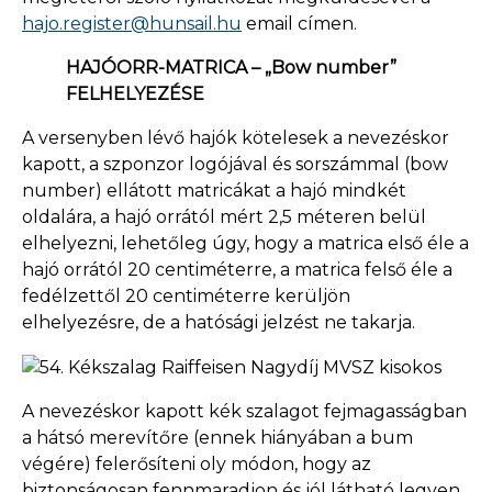
hajo.register@hunsail.hu
email címen.
HAJÓORR-MATRICA – „Bow number”
FELHELYEZÉSE
A versenyben lévő hajók kötelesek a nevezéskor
kapott, a szponzor logójával és sorszámmal (bow
number) ellátott matricákat a hajó mindkét
oldalára, a hajó orrától mért 2,5 méteren belül
elhelyezni, lehetőleg úgy, hogy a matrica első éle a
hajó orrától 20 centiméterre, a matrica felső éle a
fedélzettől 20 centiméterre kerüljön
elhelyezésre, de a hatósági jelzést ne takarja.
A nevezéskor kapott kék szalagot fejmagasságban
a hátsó merevítőre (ennek hiányában a bum
végére) felerősíteni oly módon, hogy az
biztonságosan fennmaradjon és jól látható legyen.