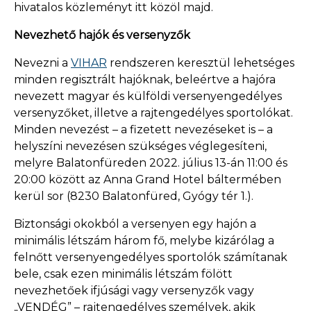
hivatalos közleményt itt közöl majd.
Nevezhető hajók és versenyzők
Nevezni a
VIHAR
rendszeren keresztül lehetséges
minden regisztrált hajóknak, beleértve a hajóra
nevezett magyar és külföldi versenyengedélyes
versenyzőket, illetve a rajtengedélyes sportolókat.
Minden nevezést – a fizetett nevezéseket is – a
helyszíni nevezésen szükséges véglegesíteni,
melyre Balatonfüreden 2022. július 13-án 11:00 és
20:00 között az Anna Grand Hotel báltermében
kerül sor (8230 Balatonfüred, Gyógy tér 1.).
Biztonsági okokból a versenyen egy hajón a
minimális létszám három fő, melybe kizárólag a
felnőtt versenyengedélyes sportolók számítanak
bele, csak ezen minimális létszám fölött
nevezhetőek ifjúsági vagy versenyzők vagy
„VENDÉG” – rajtengedélyes személyek, akik