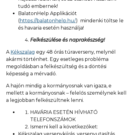
tudó embernek!
BalatonHelp Applikációt
(
https://balatonhelp.hu/
) mindenki töltse le
és havaria esetén használja!
Felkészülése és naprakészség!
A
Kékszalag
egy 48 órás túraverseny, melynél
akármi történhet. Egy esetleges probléma
megoldásban a felkészültség és a döntési
képesség a mérvadó.
A hajón mindig a kormányosnak van igaza, e
mellett a kormányosnak – felelős személynek kell
a legjobban felkészültnek lenni.
HAVÁRIA ESETÉN HÍVHATÓ
TELEFONSZÁMOK
Ismerni kell a következőket:
Kékszalag versenykiírás, versenyutasítás,