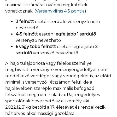
maximális számára további megkötések
vonatkoznak. (
Versenykiírás 4.3 pontja
)
3 felnőtt
esetén serdülő versenyző nem
nevezhető
4-5 felnőtt
esetén
legfeljebb 1 serdülő
versenyző nevezhető
6 vagy több felnőtt
esetén legfeljebb
2
serdülő
versenyző nevezhető
A hajó tulajdonosa vagy felelős személye
meghívhat a versenyre versenyengedéllyel nem
rendelkező vendéget vagy vendégeket is, az előírt
minimális versenyzői létszámon felül, de a
hajólevélben szereplő maximális befogadó
létszámot meg nem haladva. Rajtengedélyes
sportolónak nevezhető az a személy, aki
2022.12.31-ig betölti a 17. életévét és rendelkezik
háziorvosi alkalmassági igazolással.