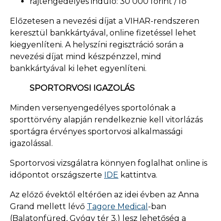
rajtengedélyes induló: 30 000 forint / fő
Előzetesen a nevezési díjat a VIHAR-rendszeren
keresztül bankkártyával, online fizetéssel lehet
kiegyenlíteni. A helyszíni regisztráció során a
nevezési díjat mind készpénzzel, mind
bankkártyával ki lehet egyenlíteni.
SPORTORVOSI IGAZOLÁS
Minden versenyengedélyes sportolónak a
sporttörvény alapján rendelkeznie kell vitorlázás
sportágra érvényes sportorvosi alkalmassági
igazolással.
Sportorvosi vizsgálatra könnyen foglalhat online is
időpontot országszerte
IDE
kattintva.
Az előző évektől eltérően az idei évben az Anna
Grand mellett lévő
Tagore Medical
-ban
(Balatonfüred, Gyógy tér 3.) lesz lehetőség a