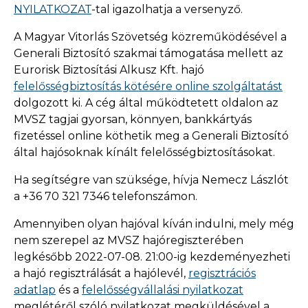
NYILATKOZAT
-tal igazolhatja a versenyző.
A Magyar Vitorlás Szövetség közreműködésével a
Generali Biztosító szakmai támogatása mellett az
Eurorisk Biztosítási Alkusz Kft. hajó
felelősségbiztosítás kötésére online szolgáltatást
dolgozott ki. A cég által működtetett oldalon az
MVSZ tagjai gyorsan, könnyen, bankkártyás
fizetéssel online köthetik meg a Generali Biztosító
által hajósoknak kínált felelősségbiztosításokat.
Ha segítségre van szüksége, hívja Nemecz Lászlót
a +36 70 321 7346 telefonszámon.
Amennyiben olyan hajóval kíván indulni, mely még
nem szerepel az MVSZ hajóregiszterében
legkésőbb 2022-07-08. 21:00-ig kezdeményezheti
a hajó regisztrálását a hajólevél,
regisztrációs
adatlap
és a
felelősségvállalási nyilatkozat
meglétéről szóló nyilatkozat megküldésével a