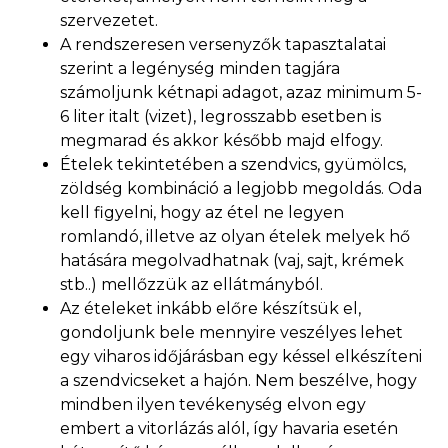
szervezetet.
A rendszeresen versenyzők tapasztalatai
szerint a legénység minden tagjára
számoljunk kétnapi adagot, azaz minimum 5-
6 liter italt (vizet), legrosszabb esetben is
megmarad és akkor később majd elfogy.
Ételek tekintetében a szendvics, gyümölcs,
zöldség kombináció a legjobb megoldás. Oda
kell figyelni, hogy az étel ne legyen
romlandó, illetve az olyan ételek melyek hő
hatására megolvadhatnak (vaj, sajt, krémek
stb..) mellőzzük az ellátmányból.
Az ételeket inkább előre készítsük el,
gondoljunk bele mennyire veszélyes lehet
egy viharos időjárásban egy késsel elkészíteni
a szendvicseket a hajón. Nem beszélve, hogy
mindben ilyen tevékenység elvon egy
embert a vitorlázás alól, így havaria esetén