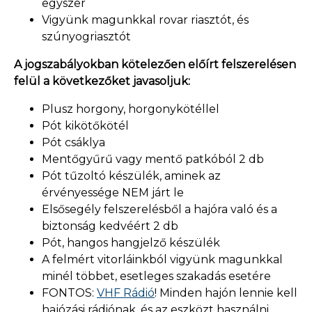
egyszer
Vigyünk magunkkal rovar riasztót, és
szúnyogriasztót
A jogszabályokban kötelezően előírt felszerelésen
felül a következőket javasoljuk:
Plusz horgony, horgonykötéllel
Pót kikötőkötél
Pót csáklya
Mentőgyűrű vagy mentő patkóból 2 db
Pót tűzoltó készülék, aminek az
érvényessége NEM járt le
Elsősegély felszerelésből a hajóra való és a
biztonság kedvéért 2 db
Pót, hangos hangjelző készülék
A felmért vitorláinkból vigyünk magunkkal
minél többet, esetleges szakadás esetére
FONTOS:
VHF Rádió
! Minden hajón lennie kell
hajózási rádiónak, és az eszközt használni