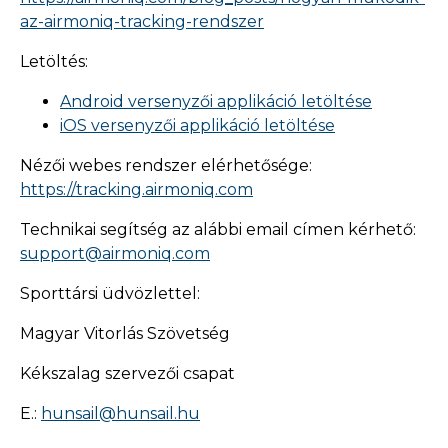
az-airmoniq-tracking-rendszer
Letöltés:
Android versenyzői applikáció letöltése
iOS versenyzői applikáció letöltése
Nézői webes rendszer elérhetősége:
https://tracking.airmoniq.com
Technikai segítség az alábbi email címen kérhető:
support@airmoniq.com
Sporttársi üdvözlettel:
Magyar Vitorlás Szövetség
Kékszalag szervezői csapat
E.:
hunsail@hunsail.hu