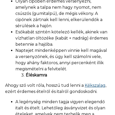
Olyan cipőben érdemes versenyezni,
amelynek a talpa nem hagy nyomot, nem
csúszós (gumitalpú), de mégis vékony. A
cipőnek zártnak kell lenni, elkerülendők a
sérülések a hajón.
Esőkabát szintén kötelező kellék, akinek van
vízhatlan öltözéke (kabát + nadrág) érdemes
betennie a hajóba.
Naptejet mindenképpen vinnie kell magával
a versenyzőnek, és úgy kell számolni vele,
hogy ahány faktoros, annyi percenként illik
megismételni a felvitelét.
Éléskamra
Ahogy szó volt róla, hosszú tud lenni a
Kékszalag
,
ezért érdemes ételről és italról gondoskodni.
A legénység minden tagja vigyen elegendő
italt és ételt. Lehetőleg ásványvizet és olyan
ételeket, amelyek nem terhelik meg a