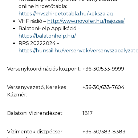
online hirdetőtábla:
https://mvszhirdetotabla.hu/kekszalag
VHF rádió –
http://www.novofer.hu/hajozas/
BalatonHelp Applikáció –
https://balatonhelp.hu/
RRS 20222024 –
https://hunsail.hu/versenyek/versenyszabalyzat
Versenykoordinációs központ:
+36-30/533-9999
Versenyvezető, Kerekes
+36-30/633-7604
Kázmér:
Balatoni Vízirendészet:
1817
Vízimentők diszpécser
+36-30/383-8383