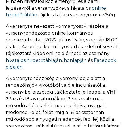
Minden hivatalos közleményről és a parti
jelzésekről a versenyzőket a hivatalos
online
hirdetőtáblán
tájékoztatja a versenyrendezőség.
A versenyre nevezett kormányosok részére a
versenyrendezőség online kormányosi
értekezletet tart 2022. július 13-án, szerdán 18:00
órakor Az online kormányosi értekezletről készült
tájékoztató videó online elérhető az esemény
hivatalos hirdetőtábláján
,
honlapján
és
Facebook
oldalán
.
A versenyrendezőség a verseny ideje alatt a
rendezőhajók kikötőből való elindulásától a
verseny befejezéséig tájékoztató jelleggel a
VHF
27-es és 18-as csatornákon
(27-es csatornán
működő adó a keleti medencét és a nyugati
medence keleti felét, míg a 18-as csatornán
működő adó a nyugati medencét fedi le) közli a
szervezéssel, pályakitűzéssel, a rajtoltatási eljárással