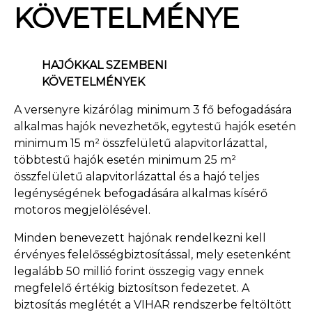
KÖVETELMÉNYE
HAJÓKKAL SZEMBENI
KÖVETELMÉNYEK
A versenyre kizárólag minimum 3 fő befogadására
alkalmas hajók nevezhetők, egytestű hajók esetén
minimum 15 m² összfelületű alapvitorlázattal,
többtestű hajók esetén minimum 25 m²
összfelületű alapvitorlázattal és a hajó teljes
legénységének befogadására alkalmas kísérő
motoros megjelölésével.
Minden benevezett hajónak rendelkezni kell
érvényes felelősségbiztosítással, mely esetenként
legalább 50 millió forint összegig vagy ennek
megfelelő értékig biztosítson fedezetet. A
biztosítás meglétét a VIHAR rendszerbe feltöltött