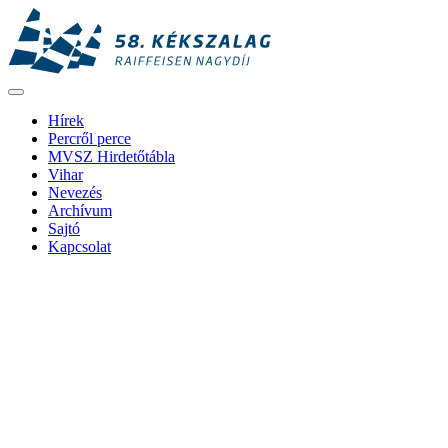
Hírek
Percről perce
MVSZ Hirdetőtábla
Vihar
Nevezés
Archívum
Sajtó
Kapcsolat