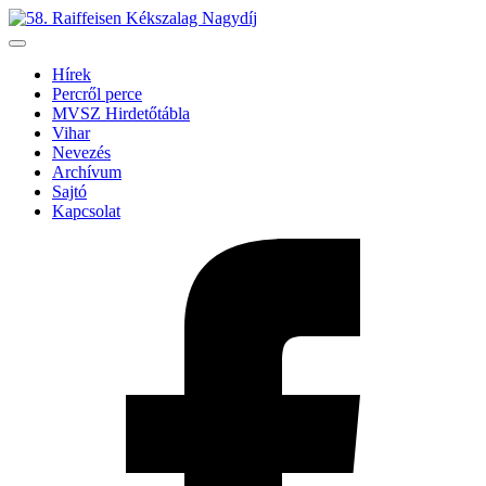
Hírek
Percről perce
MVSZ Hirdetőtábla
Vihar
Nevezés
Archívum
Sajtó
Kapcsolat