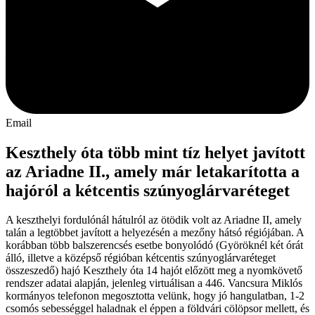
Email
Keszthely óta több mint tíz helyet javított
az Ariadne II., amely már letakarította a
hajóról a kétcentis szúnyoglárvaréteget
A keszthelyi fordulónál hátulról az ötödik volt az Ariadne II, amely
talán a legtöbbet javított a helyezésén a mezőny hátsó régiójában. A
korábban több balszerencsés esetbe bonyolódó (Györöknél két órát
álló, illetve a középső régióban kétcentis szúnyoglárvaréteget
összeszedő) hajó Keszthely óta 14 hajót előzött meg a nyomkövető
rendszer adatai alapján, jelenleg virtuálisan a 446. Vancsura Miklós
kormányos telefonon megosztotta velünk, hogy jó hangulatban, 1-2
csomós sebességgel haladnak el éppen a földvári cölöpsor mellett, és