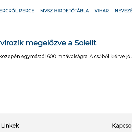
ERCRŐL PERCE
MVSZ HIRDETŐTÁBLA
VIHAR
NEVEZ
vírozik megelőzve a Soleilt
ő közepén egymástól 600 m távolságra. A csőből kiérve j
Linkek
Kapcso