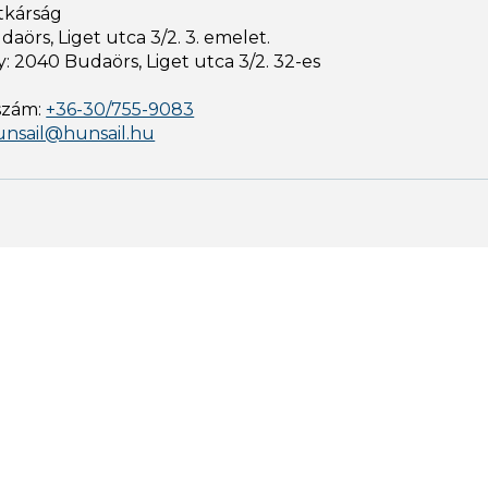
tkárság
aörs, Liget utca 3/2. 3. emelet.
: 2040 Budaörs, Liget utca 3/2. 32-es
szám:
+36-30/755-9083
unsail@hunsail.hu