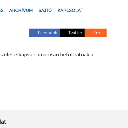
ÉS
ARCHÍVUM
SAJTÓ
KAPCSOLAT
Facebook
Twitter
Email
ó szelet elkapva hamarosan befuthatnak a
lat