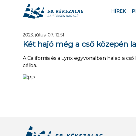
HÍREK
P
2023. július. 07. 12:51
Két hajó még a cső közepén la
A California és a Lynx egyvonalban halad a cs
célba.