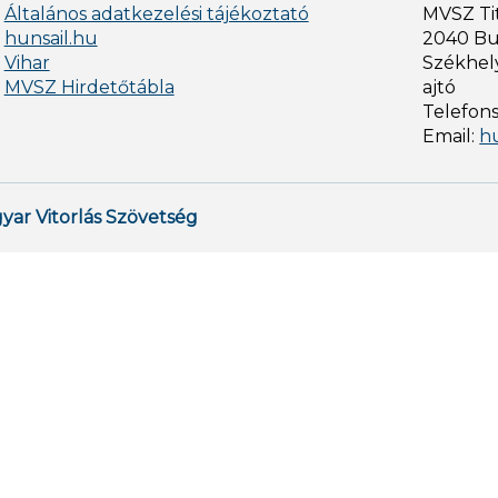
Általános adatkezelési tájékoztató
MVSZ Ti
hunsail.hu
2040 Bud
Vihar
Székhely
MVSZ Hirdetőtábla
ajtó
Telefon
Email:
h
yar Vitorlás Szövetség