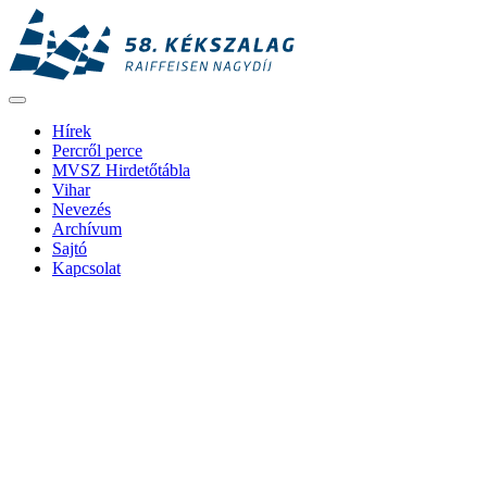
Hírek
Percről perce
MVSZ Hirdetőtábla
Vihar
Nevezés
Archívum
Sajtó
Kapcsolat