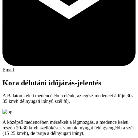
Email
Kora délutáni időjárás-jelentés
A Balaton keleti medencéjében élénk, az egész medencét átfújó 30-
35 km/h délnyugati irányú szél fúj.
A középső medencében mérsékelt a légmozgás, a medence keleti
részén 20-30 km/h széllökések vannak, nyugat felé gyengébb a szél
(15-25 km/h), de tartja a délnyugati irányt.