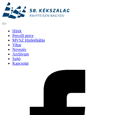
Hírek
Percről perce
MVSZ Hirdetőtábla
Vihar
Nevezés
Archívum
Sajtó
Kapcsolat