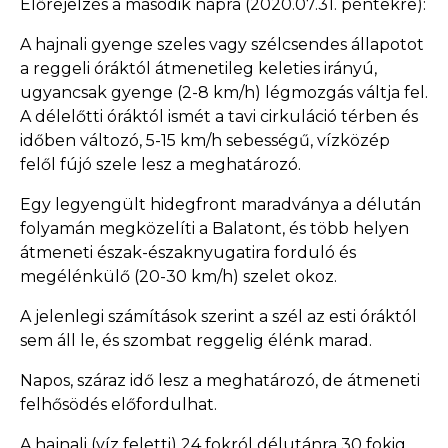
Előrejelzés a második napra (2020.07.31. péntekre):
A hajnali gyenge szeles vagy szélcsendes állapotot
a reggeli óráktól átmenetileg keleties irányú,
ugyancsak gyenge (2-8 km/h) légmozgás váltja fel.
A délelőtti óráktól ismét a tavi cirkuláció térben és
időben változó, 5-15 km/h sebességű, vízközép
felől fújó szele lesz a meghatározó.
Egy legyengült hidegfront maradványa a délután
folyamán megközelíti a Balatont, és több helyen
átmeneti észak-északnyugatira forduló és
megélénkülő (20-30 km/h) szelet okoz.
A jelenlegi számítások szerint a szél az esti óráktól
sem áll le, és szombat reggelig élénk marad.
Napos, száraz idő lesz a meghatározó, de átmeneti
felhősödés előfordulhat.
A hajnali (víz feletti) 24 fokról délutánra 30 fokig