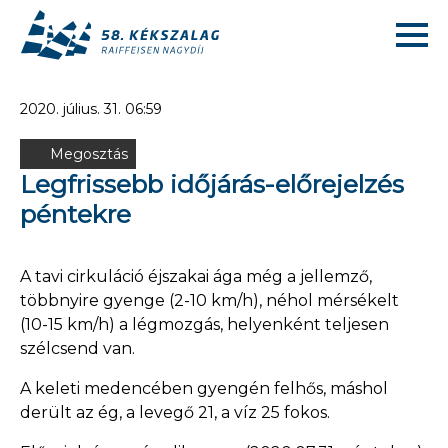
2020. július. 31. 06:59
Megosztás
Legfrissebb időjárás-előrejelzés
péntekre
A tavi cirkuláció éjszakai ága még a jellemző,
többnyire gyenge (2-10 km/h), néhol mérsékelt
(10-15 km/h) a légmozgás, helyenként teljesen
szélcsend van.
A keleti medencében gyengén felhős, máshol
derült az ég, a levegő 21, a víz 25 fokos.