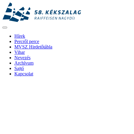
Hírek
Percről perce
MVSZ Hirdetőtábla
Vihar
Nevezés
Archívum
Sajtó
Kapcsolat