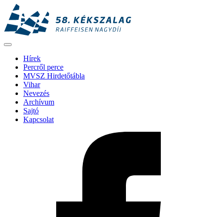
Hírek
Percről perce
MVSZ Hirdetőtábla
Vihar
Nevezés
Archívum
Sajtó
Kapcsolat