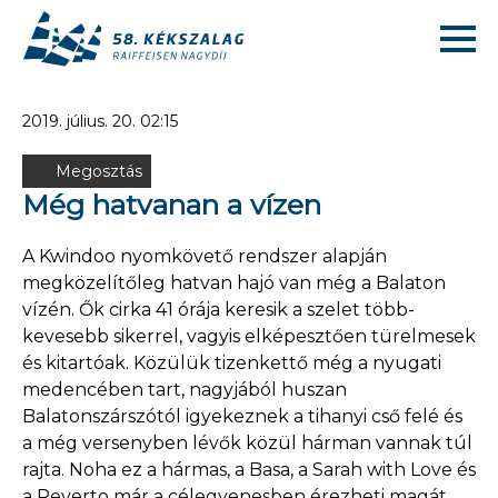
2019. július. 20. 02:15
Megosztás
Még hatvanan a vízen
A Kwindoo nyomkövető rendszer alapján
megközelítőleg hatvan hajó van még a Balaton
vízén. Ők cirka 41 órája keresik a szelet több-
kevesebb sikerrel, vagyis elképesztően türelmesek
és kitartóak. Közülük tizenkettő még a nyugati
medencében tart, nagyjából huszan
Balatonszárszótól igyekeznek a tihanyi cső felé és
a még versenyben lévők közül hárman vannak túl
rajta. Noha ez a hármas, a Basa, a Sarah with Love és
a Reverto már a célegyenesben érezheti magát,