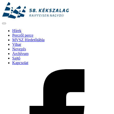
Hírek
Percről perce
MVSZ Hirdetőtábla
Vihar
Nevezés
Archívum
Sajtó
Kapcsolat