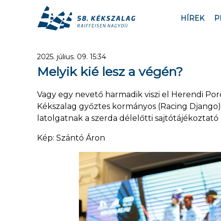
HÍREK
P
2025. július. 09. 15:34
Melyik kié lesz a végén?
Vagy egy nevető harmadik viszi el Herendi Por
Kékszalag győztes kormányos (Racing Django) é
latolgatnak a szerda délelőtti sajtótájékoztató
Kép: Szántó Áron