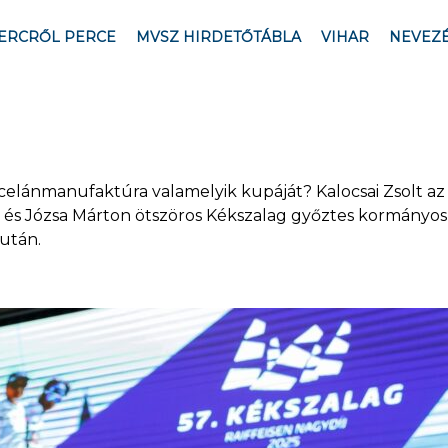
ERCRŐL PERCE
MVSZ HIRDETŐTÁBLA
VIHAR
NEVEZ
celánmanufaktúra valamelyik kupáját? Kalocsai Zsolt az
s Józsa Márton ötszöros Kékszalag győztes kormányos (M
 után.