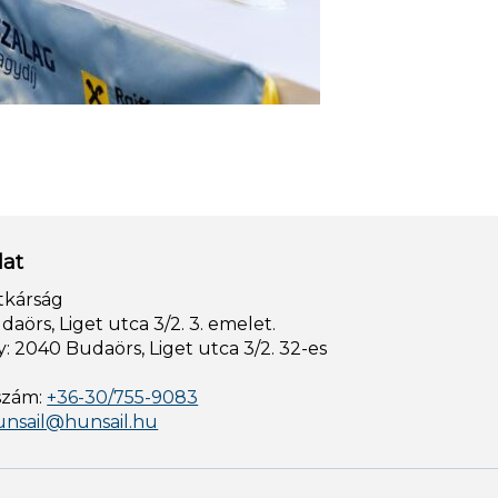
lat
tkárság
aörs, Liget utca 3/2. 3. emelet.
: 2040 Budaörs, Liget utca 3/2. 32-es
szám:
+36-30/755-9083
unsail@hunsail.hu