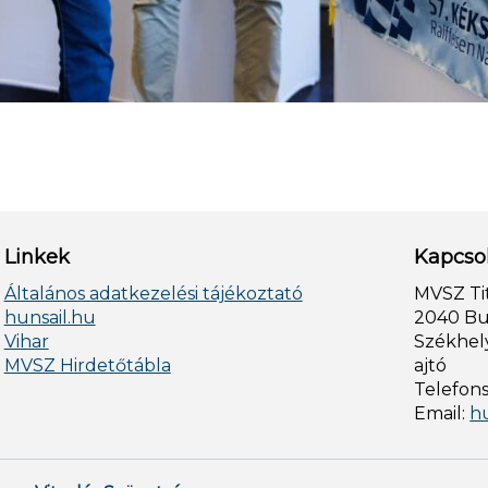
Linkek
Kapcso
Általános adatkezelési tájékoztató
MVSZ Ti
hunsail.hu
2040 Bud
Vihar
Székhely
MVSZ Hirdetőtábla
ajtó
Telefon
Email:
h