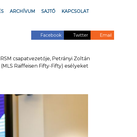
ÉS
ARCHÍVUM
SAJTÓ
KAPCSOLAT
Facebook
Twitter
Email
 RSM csapatvezetője, Petrányi Zoltán
LS Raiffeisen Fifty-Fifty) esélyeket