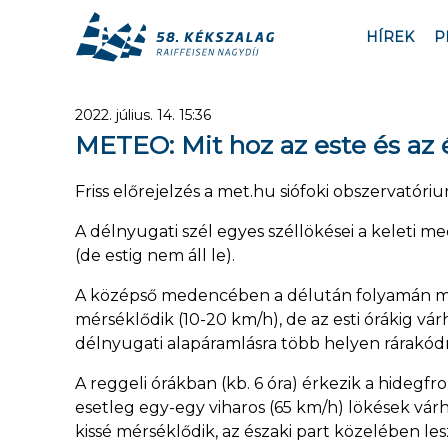
HÍREK
P
2022. július. 14. 15:36
METEO: Mit hoz az este és az 
Friss előrejelzés a met.hu siófoki obszervatóri
A délnyugati szél egyes széllökései a keleti 
(de estig nem áll le).
A középső medencében a délután folyamán még
mérséklődik (10-20 km/h), de az esti órákig vár
délnyugati alapáramlásra több helyen rárakódna
A reggeli órákban (kb. 6 óra) érkezik a hidegfr
esetleg egy-egy viharos (65 km/h) lökések várh
kissé mérséklődik, az északi part közelében le