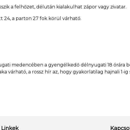
k a felhőzet, délután kialakulhat zápor vagy zivatar.
 24, a parton 27 fok körül várható.
yugati medencében a gyengélkedő délnyugati 18 órára befú
a várható, a rossz hír az, hogy gyakorlatilag hajnali 1-ig
Linkek
Kapcso