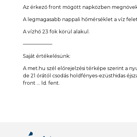
Az érkező front mögött napközben megnövekszi
A legmagasabb nappali hőmérséklet a víz felett
A vízhő 23 fok körül alakul.
——————
Saját értékelésünk:
A met.hu szél előrejelzési térképe szerint a n
de 21 órától csodás holdfényes-ezüsthidas éjszak
front … ld. fent.