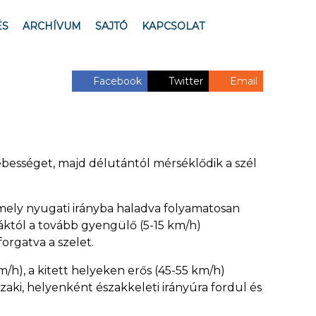
ÉS
ARCHÍVUM
SAJTÓ
KAPCSOLAT
Facebook
Twitter
Email
ebességet, majd délutántól mérséklődik a szél
ely nyugati irányba haladva folyamatosan
óráktól a tovább gyengülő (5-15 km/h)
orgatva a szelet.
m/h), a kitett helyeken erős (45-55 km/h)
zaki, helyenként északkeleti irányúra fordul és