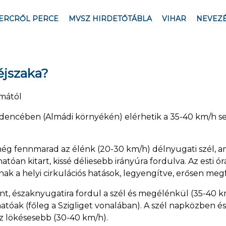
ERCRŐL PERCE
MVSZ HIRDETŐTÁBLA
VIHAR
NEVEZ
éjszaka?
umától
medencében (Almádi környékén) elérhetik a 35-40 km/h s
 fennmarad az élénk (20-30 km/h) délnyugati szél, am
hatóan kitart, kissé déliesebb irányúra fordulva. Az esti 
k a helyi cirkulációs hatások, legyengítve, erősen megf
ont, északnyugatira fordul a szél és megélénkül (35-40 k
atóak (főleg a Szigliget vonalában). A szél napközben és
sz lökésesebb (30-40 km/h).