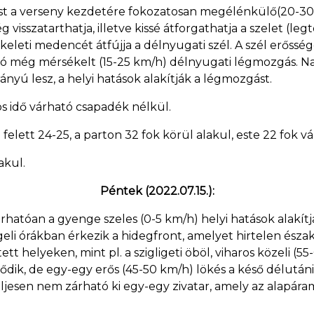
st a verseny kezdetére fokozatosan megélénkülő(20-30 
g visszatarthatja, illetve kissé átforgathatja a szelet (leg
keleti medencét átfújja a délnyugati szél. A szél erőssé
ó még mérsékelt (15-25 km/h) délnyugati légmozgás. N
rányú lesz, a helyi hatások alakítják a légmozgást.
s idő várható csapadék nélkül.
elett 24-25, a parton 32 fok körül alakul, este 22 fok vá
akul.
Péntek (2022.07.15.):
 várhatóan a gyenge szeles (0-5 km/h) helyi hatások alakí
eli órákban érkezik a hidegfront, amelyet hirtelen észa
ett helyeken, mint pl. a szigligeti öböl, viharos közeli (
ődik, de egy-egy erős (45-50 km/h) lökés a késő délutáni
ljesen nem zárható ki egy-egy zivatar, amely az alapáram
.