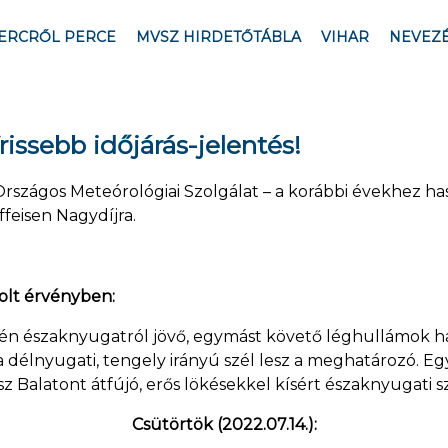
ERCRŐL PERCE
MVSZ HIRDETŐTÁBLA
VIHAR
NEVEZ
rissebb időjárás-jelentés!
szágos Meteórológiai Szolgálat – a korábbi évekhez haso
iffeisen Nagydíjra.
olt érvényben:
emén északnyugatról jövő, egymást követő léghullámok h
a délnyugati, tengely irányú szél lesz a meghatározó. E
 Balatont átfújó, erős lökésekkel kísért északnyugati sz
Csütörtök (2022.07.14.):