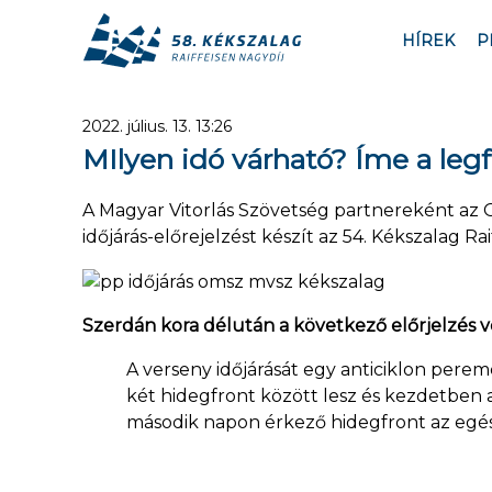
HÍREK
P
2022. július. 13. 13:26
MIlyen idó várható? Íme a legf
A Magyar Vitorlás Szövetség partnereként az Or
időjárás-előrejelzést készít az 54. Kékszalag Ra
Szerdán kora délután a következő előrjelzés v
A verseny időjárását egy anticiklon per
két hidegfront között lesz és kezdetben 
második napon érkező hidegfront az egész