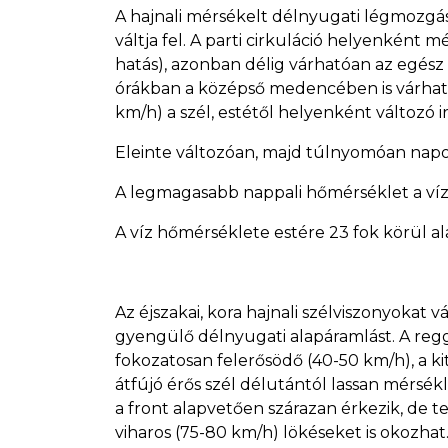
A hajnali mérsékelt délnyugati légmozgá
váltja fel. A parti cirkuláció helyenként mé
hatás), azonban délig várhatóan az egész 
órákban a középső medencében is várhat
km/h) a szél, estétől helyenként változó i
Eleinte változóan, majd túlnyomóan napo
A legmagasabb nappali hőmérséklet a víz f
A víz hőmérséklete estére 23 fok körül al
Az éjszakai, kora hajnali szélviszonyokat
gyengülő délnyugati alapáramlást. A regg
fokozatosan felerősödő (40-50 km/h), a kit
átfújó érős szél délutántól lassan mérsékl
a front alapvetően szárazan érkezik, de te
viharos (75-80 km/h) lökéseket is okozhat