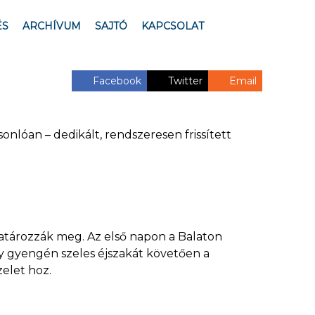
ÉS
ARCHÍVUM
SAJTÓ
KAPCSOLAT
Facebook
Twitter
Email
nlóan – dedikált, rendszeresen frissített
atározzák meg. Az első napon a Balaton
gy gyengén szeles éjszakát követően a
elet hoz.