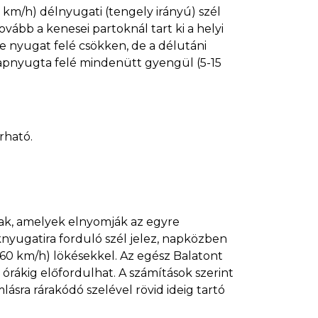
km/h) délnyugati (tengely irányú) szél
tovább a kenesei partoknál tart ki a helyi
ge nyugat felé csökken, de a délutáni
apnyugta felé mindenütt gyengül (5-15
rható.
tjak, amelyek elnyomják az egyre
knyugatira forduló szél jelez, napközben
55-60 km/h) lökésekkel. Az egész Balatont
 órákig előfordulhat. A számítások szerint
lásra rárakódó szelével rövid ideig tartó