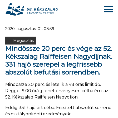
2020. augusztus. 01. 08:39
Megosztás
Mindössze 20 perc és vége az 52.
Kékszalag Raiffeisen Nagydíjnak.
331 hajó szerepel a legfrissebb
abszolút befutási sorrendben.
Mindössze 20 perc és letelik a 48 órás limitidő.
Reggel 9:00 óráig lehet érvényesen célba érni az
52. Kékszalag Raiffeisen Nagydíjon.
Eddig 331 hajó ért céba. Frissített abszolút sorrend
és osztályonkénti eredmények: