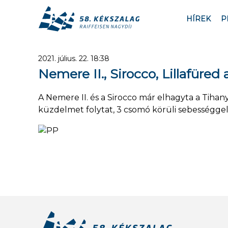
HÍREK
P
2021. július. 22. 18:38
Nemere II., Sirocco, Lillafüred
A Nemere II. és a Sirocco már elhagyta a Tihan
küzdelmet folytat, 3 csomó körüli sebességge