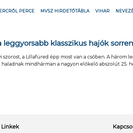
ERCRŐL PERCE
MVSZ HIRDETŐTÁBLA
VIHAR
NEVEZ
 a leggyorsabb klasszikus hajók sorre
yi szorost, a Lillafüred épp most van a csőben. A három 
l haladnak mindhárman a nagyon előkelő abszolút 25. h
Linkek
Kapcso