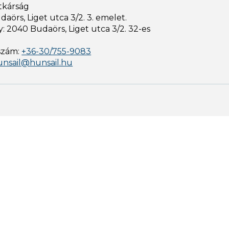
tkárság
aörs, Liget utca 3/2. 3. emelet.
: 2040 Budaörs, Liget utca 3/2. 32-es
szám:
+36-30/755-9083
unsail@hunsail.hu