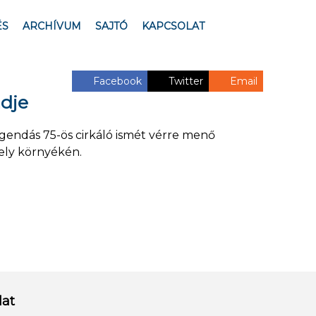
ÉS
ARCHÍVUM
SAJTÓ
KAPCSOLAT
Facebook
Twitter
Email
ndje
legendás 75-ös cirkáló ismét vérre menő
ely környékén.
lat