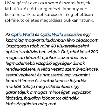
UV-sugárzás okozza a szem és szemkörnyék
látható, idő előtti öregedését. Amennyiben
körülnézünk az optikai piacon meglehetősen
sokféle, tökéletes megoldásra bukkanhatunk.
Az
Optic World
és
Optic World Exclusive
egy
kizárólag magyar tulajdonban lévő cégcsoport.
Országosan több mint 40 kiskereskedelmi
optikai szaküzletben várjuk Önt, ahol közel 200
magasan képzett optikai szakember és a
legmodernebb vizsgáló egységek állnak
rendelkezésére. A világ vezető szemüveglencse,
szemüvegkeret és napszemüveg, valamint
kontaktlencse és kontaktlencse folyadék
márkáit találja meg üzleteinkben, így
garantáljuk a magas minőséget. Vigyázzon
látására, foglaljon időpontot ajándék
látásvizsgálatra még ma!