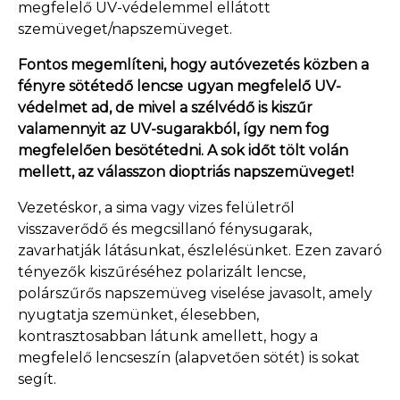
megfelelő UV-védelemmel ellátott
szemüveget/napszemüveget.
Fontos megemlíteni, hogy autóvezetés közben a
fényre sötétedő lencse ugyan megfelelő UV-
védelmet ad, de mivel a szélvédő is kiszűr
valamennyit az UV-sugarakból, így nem fog
megfelelően besötétedni. A sok időt tölt volán
mellett, az válasszon dioptriás napszemüveget!
Vezetéskor, a sima vagy vizes felületről
visszaverődő és megcsillanó fénysugarak,
zavarhatják látásunkat, észlelésünket. Ezen zavaró
tényezők kiszűréséhez polarizált lencse,
polárszűrős napszemüveg viselése javasolt, amely
nyugtatja szemünket, élesebben,
kontrasztosabban látunk amellett, hogy a
megfelelő lencseszín (alapvetően sötét) is sokat
segít.