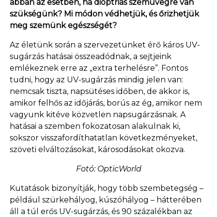
abban az esetben, ha dioptriás szemüvegre van
szükségünk? Mi módon védhetjük, és őrizhetjük
meg szemünk egészségét?
Az életünk során a szervezetünket érő káros UV-
sugárzás hatásai összeadódnak, a sejtjeink
emlékeznek erre az „extra terhelésre”. Fontos
tudni, hogy az UV-sugárzás mindig jelen van:
nemcsak tiszta, napsütéses időben, de akkor is,
amikor felhős az időjárás, borús az ég, amikor nem
vagyunk kitéve közvetlen napsugárzásnak. A
hatásai a szemben fokozatosan alakulnak ki,
sokszor visszafordíthatatlan következményeket,
szöveti elváltozásokat, károsodásokat okozva.
Fotó: OpticWorld
Kutatások bizonyítják, hogy több szembetegség –
például szürkehályog, kúszóhályog – hátterében
áll a túl erős UV-sugárzás, és 90 százalékban az