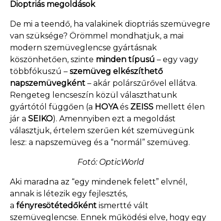
Dioptriás megoldások
De mi a teendő, ha valakinek dioptriás szemüvegre
van szüksége? Örömmel mondhatjuk, a mai
modern szemüveglencse gyártásnak
köszönhetően, szinte
minden típusú
– egy vagy
többfókuszú –
szemüveg elkészíthető
napszemüvegként
– akár polárszűrővel ellátva.
Rengeteg lencseszín közül választhatunk
gyártótól függően (a
HOYA
és
ZEISS
mellett élen
jár a
SEIKO
). Amennyiben ezt a megoldást
választjuk, értelem szerűen két szemüvegünk
lesz: a napszemüveg és a “normál” szemüveg.
Fotó: OpticWorld
Aki maradna az “egy mindenek felett” elvnél,
annak is létezik egy fejlesztés,
a
fényresötétedőként
ismertté vált
szemüveglencse. Ennek működési elve, hogy egy