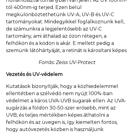
hullámossztartományban van jelen. Az UV 100nm-
től 400nm-ig terjed. Ezen belül
megkülönböztethetünk UV-A, UV-B és UV-C
tartományokat. Mindegyikkel foglalkoznunk kell,
de számunkra a legjelentősebb az UV-C
tartomány, ami áthalad az ózon rétegen, a
felhőkön és a ködön is akár. E mellett pedig a
szemünk látóhártyáját, a retinát is károsítani képes.
Forrás: Zeiss UV-Protect
Vezetés és UV-védelem
Kutatások bizonyítják, hogy a közhiedelemmel
ellentétben a szélvédő nem nyújt 100%-ban
védelmet a káros UVA-UVB sugarak ellen. Az UVA-
sugárzás a földön 30-50-szer erősebb, mint az
UVB, és teljes mértékben képes áthatolni a
felhőkön és az üvegen is, így kiemelten fontos,
hogy autóvezetés közben is használjunk