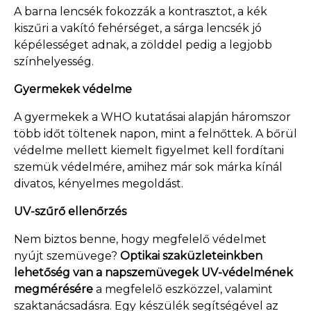
A barna lencsék fokozzák a kontrasztot, a kék
kiszűri a vakító fehérséget, a sárga lencsék jó
képélességet adnak, a zölddel pedig a legjobb
színhelyesség.
Gyermekek védelme
A gyermekek a WHO kutatásai alapján háromszor
több időt töltenek napon, mint a felnőttek. A bőrül
védelme mellett kiemelt figyelmet kell fordítani
szemük védelmére, amihez már sok márka kínál
divatos, kényelmes megoldást.
UV-szűrő ellenőrzés
Nem biztos benne, hogy megfelelő védelmet
nyújt szemüvege?
Optikai szaküzleteinkben
lehetőség van a napszemüvegek UV-védelmének
megmérésére
a megfelelő eszközzel, valamint
szaktanácsadásra. Egy készülék segítségével az