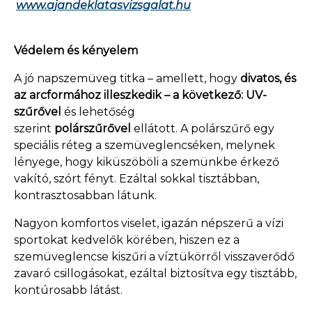
www.ajandeklatasvizsgalat.hu
Védelem és kényelem
A jó napszemüveg titka – amellett, hogy
divatos, és
az arcformához illeszkedik – a következő: UV-
szűrővel
és lehetőség
szerint
polárszűrővel
ellátott. A polárszűrő egy
speciális réteg a szemüveglencséken, melynek
lényege, hogy kiküszöböli a szemünkbe érkező
vakító, szórt fényt. Ezáltal sokkal tisztábban,
kontrasztosabban látunk.
Nagyon komfortos viselet, igazán népszerű a vízi
sportokat kedvelők körében, hiszen ez a
szemüveglencse kiszűri a víztükörről visszaverődő
zavaró csillogásokat, ezáltal biztosítva egy tisztább,
kontúrosabb látást.