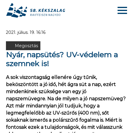
2021. július. 19. 16:16
Megosztás
Nyár, napsütés? UV-védelem a
szemnek is!
A sok viszontagság ellenére úgy tűnik,
beköszöntött a jó idő, hét ágra süt a nap, ezért
mindenkinek szüksége van egy jó
napszemüvegre. Na de milyen a jó napszemüveg?
Azt már mindannyian jól tudjuk, hogy a
legmegfelelőbb az UV-szűrős (400 nm), sőt
sokaknak ismerős a polárszűrő fogalma is. Miért is
fontosak ezek a tulajdonságok, és mit válasszunk