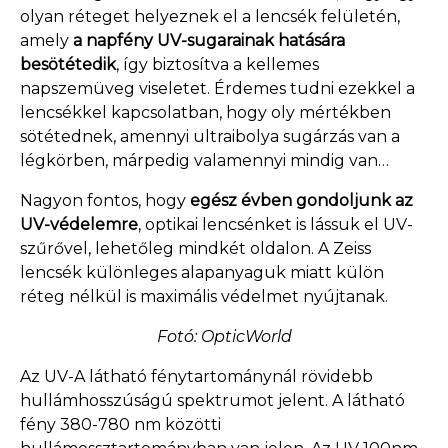
olyan réteget helyeznek el a lencsék felületén,
amely
a napfény UV-sugarainak hatására
besötétedik
, így biztosítva a kellemes
napszemüveg viseletet. Érdemes tudni ezekkel a
lencsékkel kapcsolatban, hogy oly mértékben
sötétednek, amennyi ultraibolya sugárzás van a
légkörben, márpedig valamennyi mindig van…
Nagyon fontos, hogy
egész évben gondoljunk az
UV-védelemre
, optikai lencsénket is lássuk el UV-
szűrővel, lehetőleg mindkét oldalon. A Zeiss
lencsék különleges alapanyaguk miatt külön
réteg nélkül is maximális védelmet nyújtanak.
Fotó: OpticWorld
Az UV-A látható fénytartománynál rövidebb
hullámhosszúságú spektrumot jelent. A látható
fény 380-780 nm közötti