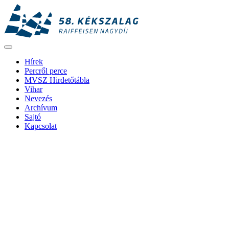
Hírek
Percről perce
MVSZ Hirdetőtábla
Vihar
Nevezés
Archívum
Sajtó
Kapcsolat