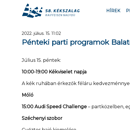
HÍREK
P
2022. július. 15. 11:02
Pénteki parti programok Bala
Július 15. péntek:
10:00-19:00 Kékviselet napja
A kék ruhában érkezők féláru kedvezménnyel l
Móló
15:00 Audi Speed Challenge
– partközelben, eg
Széchenyi szobor
Győztes hajó kiemelése