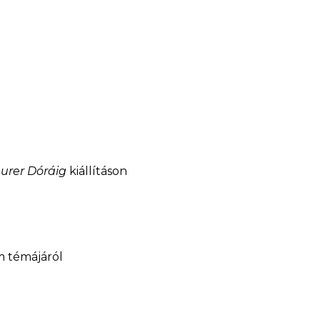
aurer Dóráig
kiállításon
lm témájáról