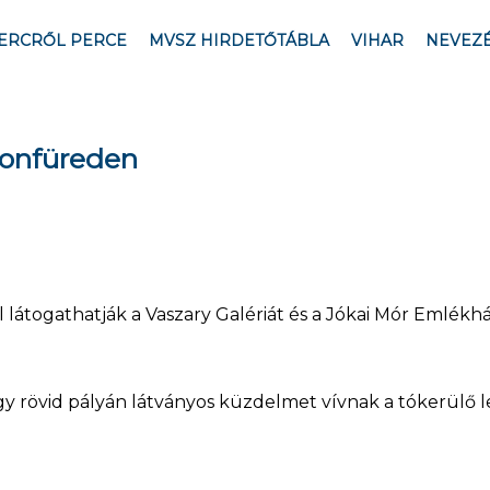
ERCRŐL PERCE
MVSZ HIRDETŐTÁBLA
VIHAR
NEVEZ
tonfüreden
átogathatják a Vaszary Galériát és a Jókai Mór Emlékhá
y rövid pályán látványos küzdelmet vívnak a tókerülő le