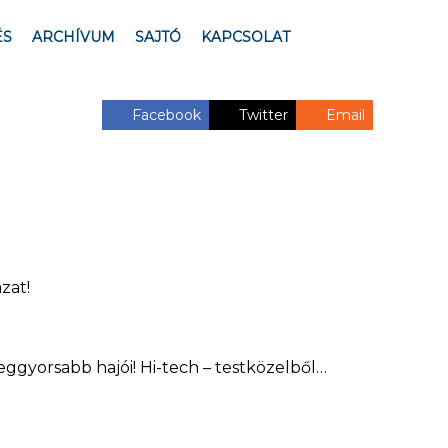
ÉS
ARCHÍVUM
SAJTÓ
KAPCSOLAT
Facebook
Twitter
Email
zat!
ggyorsabb hajói! Hi-tech – testközelből…