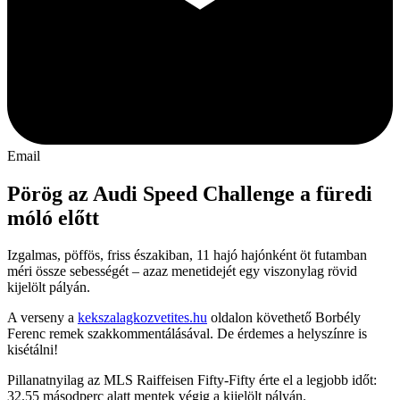
Email
Pörög az Audi Speed Challenge a füredi
móló előtt
Izgalmas, pöffös, friss északiban, 11 hajó hajónként öt futamban
méri össze sebességét – azaz menetidejét egy viszonylag rövid
kijelölt pályán.
A verseny a
kekszalagkozvetites.hu
oldalon követhető Borbély
Ferenc remek szakkommentálásával. De érdemes a helyszínre is
kisétálni!
Pillanatnyilag az MLS Raiffeisen Fifty-Fifty érte el a legjobb időt:
32.55 másodperc alatt mentek végig a kijelölt pályán.