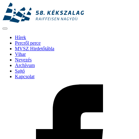
Hírek
Percről perce
MVSZ Hirdetőtábla
Vihar
Nevezés
Archívum
Sajtó
Kapcsolat