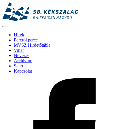
Hírek
Percről perce
MVSZ Hirdetőtábla
Vihar
Nevezés
Archívum
Sajtó
Kapcsolat