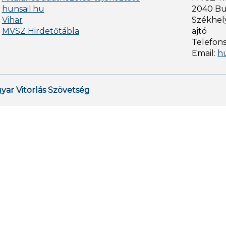
hunsail.hu
2040 Bud
Vihar
Székhely
MVSZ Hirdetőtábla
ajtó
Telefon
Email:
h
yar Vitorlás Szövetség