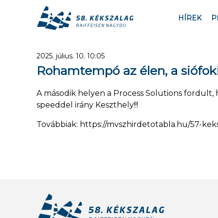
HÍREK
P
2025. július. 10. 10:05
Rohamtempó az élen, a siófoki p
A második helyen a Process Solutions fordult,
speeddel irány Keszthely!!!
Továbbiak: https://mvszhirdetotabla.hu/57-kek