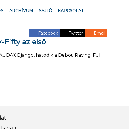
ÉS
ARCHÍVUM
SAJTÓ
KAPCSOLAT
Facebook
Twitter
Email
-Fifty az első
 AUDAX Django, hatodik a Deboti Racing. Full
lat
tkárság