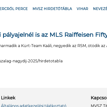
ERCRŐL PERCE
MVSZ HIRDETŐTÁBLA
VIHAR
NEVEZ
ályajelnél is az MLS Raiffeisen Fifty
 harmadik a Kürt-Team Kaáli, negyedik az RSM, ötödik az
szalag-nagydij-2025/hirdetotabla
Linkek
Kapcso
Általános adatkezelési tájékoztató
MVSZ Ti