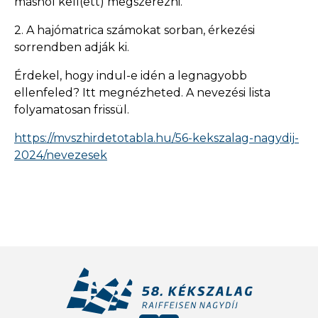
máshol kell(ett) megszerezni.
2. A hajómatrica számokat sorban, érkezési
sorrendben adják ki.
Érdekel, hogy indul-e idén a legnagyobb
ellenfeled? Itt megnézheted. A nevezési lista
folyamatosan frissül.
https://mvszhirdetotabla.hu/56-kekszalag-nagydij-
2024/nevezesek