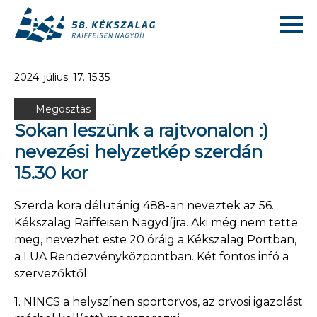
2024. július. 17. 15:35
Megosztás
Sokan leszünk a rajtvonalon :)
nevezési helyzetkép szerdán
15.30 kor
Szerda kora délutánig 488-an neveztek az 56.
Kékszalag Raiffeisen Nagydíjra. Aki még nem tette
meg, nevezhet este 20 óráig a Kékszalag Portban,
a LUA Rendezvényközpontban. Két fontos infó a
szervezőktől:
1. NINCS a helyszínen sportorvos, az orvosi igazolást