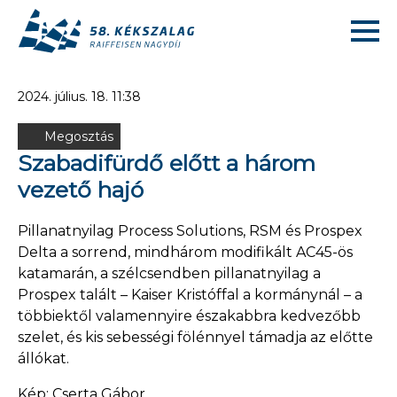
2024. július. 18. 11:38
Megosztás
Szabadifürdő előtt a három
vezető hajó
Pillanatnyilag Process Solutions, RSM és Prospex
Delta a sorrend, mindhárom modifikált AC45-ös
katamarán, a szélcsendben pillanatnyilag a
Prospex talált – Kaiser Kristóffal a kormánynál – a
többiektől valamennyire északabbra kedvezőbb
szelet, és kis sebességi fölénnyel támadja az előtte
állókat.
Kép: Cserta Gábor