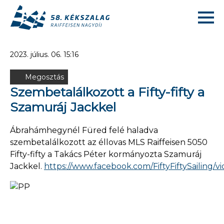
2023. július. 06. 15:16
Megosztás
Szembetalálkozott a Fifty-fifty a
Szamuráj Jackkel
Ábrahámhegynél Füred felé haladva
szembetalálkozott az éllovas MLS Raiffeisen 5050
Fifty-fifty a Takács Péter kormányozta Szamuráj
Jackkel.
https://www.facebook.com/FiftyFiftySailing/