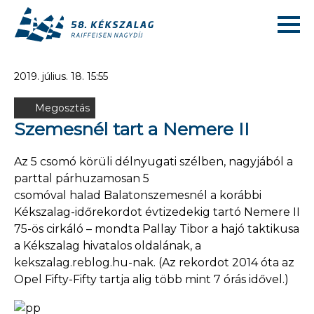
2019. július. 18. 15:55
Megosztás
Szemesnél tart a Nemere II
Az 5 csomó körüli délnyugati szélben, nagyjából a
parttal párhuzamosan 5
csomóval halad Balatonszemesnél a korábbi
Kékszalag-időrekordot évtizedekig tartó Nemere II
75-ös cirkáló – mondta Pallay Tibor a hajó taktikusa
a Kékszalag hivatalos oldalának, a
kekszalag.reblog.hu-nak. (Az rekordot 2014 óta az
Opel Fifty-Fifty tartja alig több mint 7 órás idővel.)