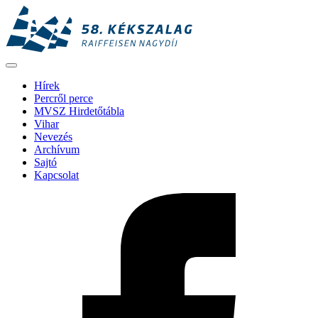
Hírek
Percről perce
MVSZ Hirdetőtábla
Vihar
Nevezés
Archívum
Sajtó
Kapcsolat