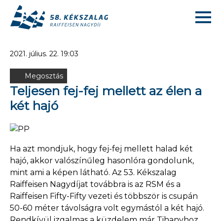
2021. július. 22. 19:03
Megosztás
Teljesen fej-fej mellett az élen a
két hajó
Ha azt mondjuk, hogy fej-fej mellett halad két
hajó, akkor valószínűleg hasonlóra gondolunk,
mint ami a képen látható. Az 53. Kékszalag
Raiffeisen Nagydíjat továbbra is az RSM és a
Raiffeisen Fifty-Fifty vezeti és többször is csupán
50-60 méter távolságra volt egymástól a két hajó.
Rendkívül izgalmas a küzdelem már Tihanyhoz