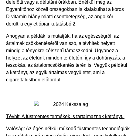
délelőtti vagy a délutáni órákban. Enélkül még az
Egyenlítőhöz közeli országokban is kialakulhat a kóros
D-vitamin-hiány miatti csontbetegség, az angolkór –
derült ki egy etiópiai kutatásból2.
Ahogyan a példák is mutatják, ha az egészségről, az
ártalmak csökkentéséről van szó, a tévhitek helyett
mindig a tényekre célszerű támaszkodni. Ugyanez a
helyzet az életünk minden területén, így a dohányzás, a
leszokás, az ártalomcsökkentés terén is. Vegyük például
a kátrányt, az egyik ártalmas vegyületet, ami a
cigarettafüstben előfordul.
Tévhit: A füstmentes termékek is tartalmaznak kátrányt.
Valóság: Az égés nélkül működő füstmentes technológiák
használata során nincs égés, nincs füst, nem keletkezik