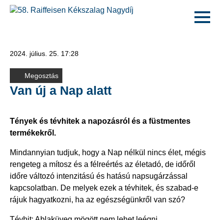
2024. július. 25. 17:28
Megosztás
Van új a Nap alatt
Tények és tévhitek a napozásról és a füstmentes
termékekről.
Mindannyian tudjuk, hogy a Nap nélkül nincs élet, mégis
rengeteg a mítosz és a félreértés az életadó, de időről
időre változó intenzitású és hatású napsugárzással
kapcsolatban. De melyek ezek a tévhitek, és szabad-e
rájuk hagyatkozni, ha az egészségünkről van szó?
Tévhit: Ablaküveg mögött nem lehet leégni