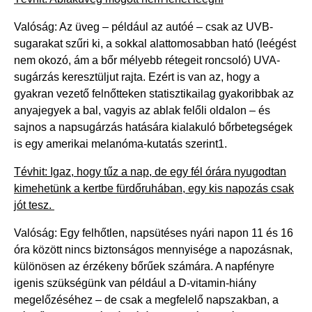
Valóság: Az üveg – például az autóé – csak az UVB-
sugarakat szűri ki, a sokkal alattomosabban ható (leégést
nem okozó, ám a bőr mélyebb rétegeit roncsoló) UVA-
sugárzás keresztüljut rajta. Ezért is van az, hogy a
gyakran vezető felnőtteken statisztikailag gyakoribbak az
anyajegyek a bal, vagyis az ablak felőli oldalon – és
sajnos a napsugárzás hatására kialakuló bőrbetegségek
is egy amerikai melanóma-kutatás szerint1.
Tévhit: Igaz, hogy tűz a nap, de egy fél órára nyugodtan
kimehetünk a kertbe fürdőruhában, egy kis napozás csak
jót tesz.
Valóság: Egy felhőtlen, napsütéses nyári napon 11 és 16
óra között nincs biztonságos mennyisége a napozásnak,
különösen az érzékeny bőrűek számára. A napfényre
igenis szükségünk van például a D-vitamin-hiány
megelőzéséhez – de csak a megfelelő napszakban, a