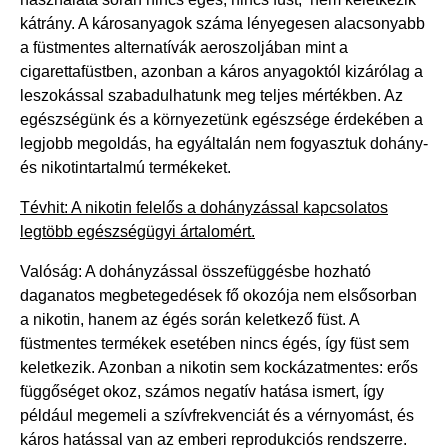
kátrány. A károsanyagok száma lényegesen alacsonyabb
a füstmentes alternatívák aeroszoljában mint a
cigarettafüstben, azonban a káros anyagoktól kizárólag a
leszokással szabadulhatunk meg teljes mértékben. Az
egészségünk és a környezetünk egészsége érdekében a
legjobb megoldás, ha egyáltalán nem fogyasztuk dohány-
és nikotintartalmú termékeket.
Tévhit: A nikotin felelős a dohányzással kapcsolatos
legtöbb egészségügyi ártalomért.
Valóság: A dohányzással összefüggésbe hozható
daganatos megbetegedések fő okozója nem elsősorban
a nikotin, hanem az égés során keletkező füst. A
füstmentes termékek esetében nincs égés, így füst sem
keletkezik. Azonban a nikotin sem kockázatmentes: erős
függőséget okoz, számos negatív hatása ismert, így
például megemeli a szívfrekvenciát és a vérnyomást, és
káros hatással van az emberi reprodukciós rendszerre.