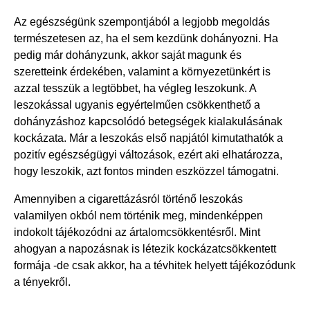
Az egészségünk szempontjából a legjobb megoldás
természetesen az, ha el sem kezdünk dohányozni. Ha
pedig már dohányzunk, akkor saját magunk és
szeretteink érdekében, valamint a környezetünkért is
azzal tesszük a legtöbbet, ha végleg leszokunk. A
leszokással ugyanis egyértelműen csökkenthető a
dohányzáshoz kapcsolódó betegségek kialakulásának
kockázata. Már a leszokás első napjától kimutathatók a
pozitív egészségügyi változások, ezért aki elhatározza,
hogy leszokik, azt fontos minden eszközzel támogatni.
Amennyiben a cigarettázásról történő leszokás
valamilyen okból nem történik meg, mindenképpen
indokolt tájékozódni az ártalomcsökkentésről. Mint
ahogyan a napozásnak is létezik kockázatcsökkentett
formája -de csak akkor, ha a tévhitek helyett tájékozódunk
a tényekről.