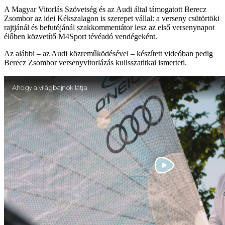
A Magyar Vitorlás Szövetség és az Audi által támogatott Berecz
Zsombor az idei Kékszalagon is szerepet vállal: a verseny csütörtöki
rajtjánál és befutójánál szakkommentátor lesz az első versenynapot
élőben közvetítő M4Sport tévéadó vendégeként.
Az alábbi – az Audi közreműködésével – készített videóban pedig
Berecz Zsombor versenyvitorlázás kulisszatitkai ismerteti.