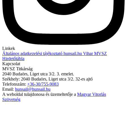
Linkek
Általános adatkezelési tájékoztató
hunsail.hu
Vihar
MVSZ
Hirdetőtábla
Kapcsolat
MVSZ Titkárság
2040 Budaörs, Liget utca 3/2. 3. emelet.
Székhely: 2040 Budaörs, Liget utca 3/2. 32-es ajtó
Telefonszám:
+36-30/755-9083
Email:
hunsail@hunsail.hu
A weboldal tulajdonosa és üzemeltetője a
Magyar Vitorlás
Szövetség