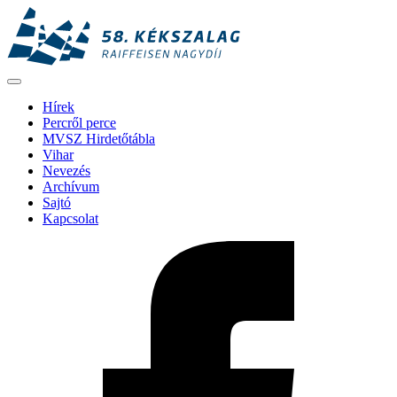
Hírek
Percről perce
MVSZ Hirdetőtábla
Vihar
Nevezés
Archívum
Sajtó
Kapcsolat