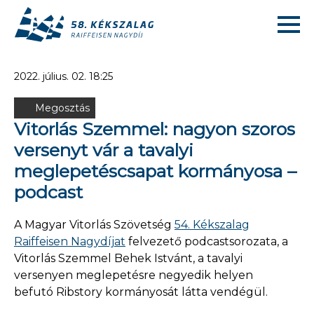
2022. július. 02. 18:25
Megosztás
Vitorlás Szemmel: nagyon szoros
versenyt vár a tavalyi
meglepetéscsapat kormányosa –
podcast
A Magyar Vitorlás Szövetség
54. Kékszalag
Raiffeisen Nagydíjat
felvezető podcastsorozata, a
Vitorlás Szemmel Behek Istvánt, a tavalyi
versenyen meglepetésre negyedik helyen
befutó Ribstory kormányosát látta vendégül.