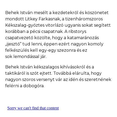
Behek István mesélt a kezdetekről és köszönetet
mondott Litkey Farkasnak, a tizenháromszoros
Kékszalag-győztes vitorlázó ugyanis sokat segített
korábban a pécsi csapatnak. A ribstorys
csapatvezető közölte, hogy a katamaránozás
„ijesztő” tud lenni, éppen ezért nagyon komoly
felkészülés kell egy-egy szezonra és ez
sok lemondással jár.
Behek István kékszalagos kihívásokról és a
taktikáról is szót ejtett. Továbbá elárulta, hogy
nagyon szoros versenyt vár az idén és szeretnének
felérni a dobogóra.