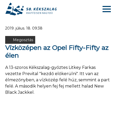
2019. július. 18. 09:38
Megosztás
Vízközépen az Opel Fifty-Fifty az
élen
A 13-szoros Kékszalag-győztes Litkey Farkas
vezette Prevital "kezdő előkerülni". Itt van az
élmezőnyben, a vízközép felé húz, semmint a part
felé. A második helyen fej fej mellett halad New
Black Jackkel.